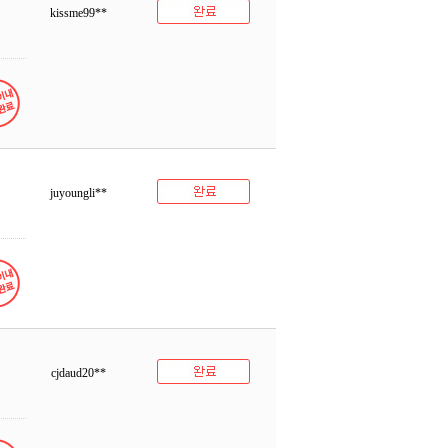
kissme99**
juyoungli**
cjdaud20**