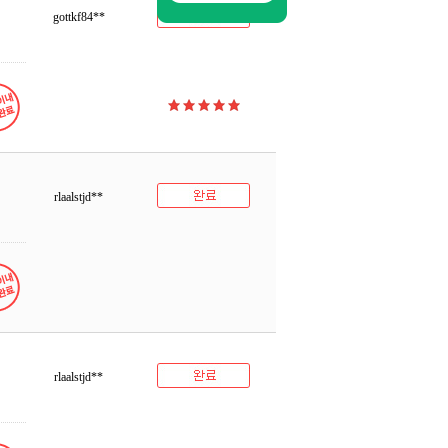
gottkf84**
rlaalstjd**
rlaalstjd**