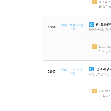
비즈폼 
를 찾아보
엑셀 >수정 >기능
52096
수정
안녕하세요. 첨부
입고시트
으로 입력
급여대장 
엑셀 >수정 >기능
52095
수정
사원정보입력만 
나이/재직
지 말고 