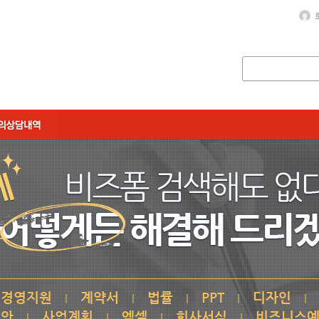
경영지원
계약서
법률
PPT
디자인
|
|
|
|
|
제안
사업계획
엑셀
회사서식
비즈니스
|
|
|
|