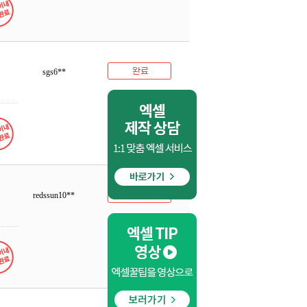
sgs6**
redssun10**