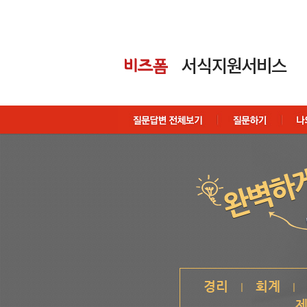
경리
회계
|
|