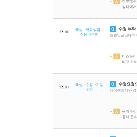
첨부해주신
상태에서 
수정 부탁
엑셀 >제작상담 >
52101
전문가추천
월별입글금내역 6
비즈폼이
라고 하여
수정요청드
엑셀 >수정 >기능
52100
수정
재직증명서와 경력
문의주신
통해 문