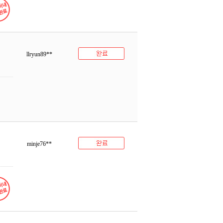
llryun89**
minje76**