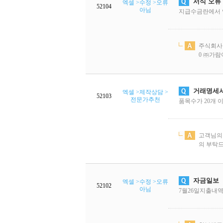
서식 오류
엑셀 >수정 >오류
52104
아님
지급수금란에서 
주식회사 해든
0 ㈜가람이엔
거래명세서
엑셀 >제작상담 >
52103
전문가추천
품목수가 20개 
고객님의 
의 부탁드
자금일보
엑셀 >수정 >오류
52102
아님
7월26일지출내