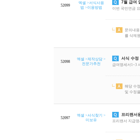
7월 급여
엑셀 >서식사용
52099
법 >이용방법
이번 국민연금 요
문의내용
를 삭제원
서식 수정
엑셀 >제작상담 >
52098
전문가추천
급여명세서1~3 시
해당 수정
및 수정을
프리랜서
엑셀 >서식찾기 >
52097
미보유
프리랜서 지급명세