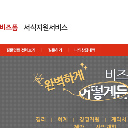
경리
회계
경영지원
계약서
|
|
|
제안
사업계획
|
|