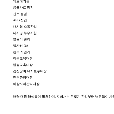
의료폐기물
응급카트 점검
산소 점검
AED 점검
내시경 소독관리
내시경 누수시험
멸균기 관리
방사선 QA
판독의 관리
직원교육대장
법정교육대장
검진장비 유지보수대장
민원관리대장
이상사례관리대장
해당 대장 양식들이 필요하며, 지침서는 온도계 관리부터 병원들이 사